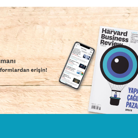
amanı
tformlardan erişin!