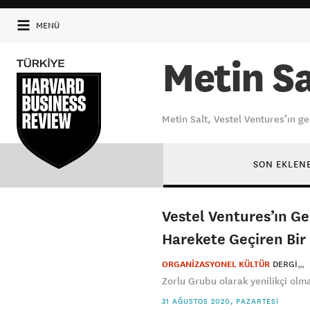
MENÜ
Metin Sa
Metin Salt, Vestel Ventures’ın 
SON EKLEN
Vestel Ventures’ın Ge
Harekete Geçiren Bir
ORGANİZASYONEL KÜLTÜR
DERGI
Zorlu Grubu olarak yenilikçi ol
31 AĞUSTOS 2020, PAZARTESI