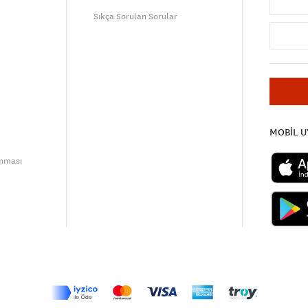
Sıkça Sorulan Sorular
MOBİL 
unması