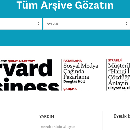
Tüm Arşive Gözatın
YARDIM
ÜYELİK 
Destek Talebi Oluştur