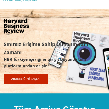
3 KASIM 2016, PERŞEMBE
Sınırsız Erişime Sahip Olmanın Tam
Zamanı
HBR Türkiye içeriğine bir yıl boyunca tüm
platformlardan erişin!
ABONELİĞİMİ BAŞLAT