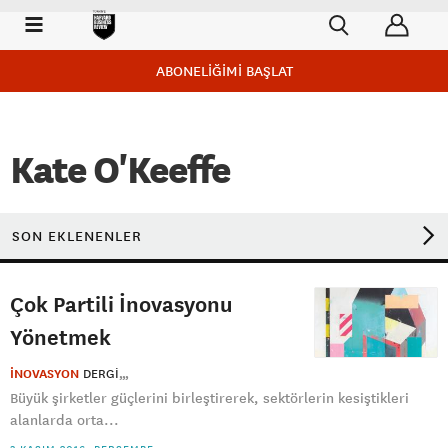
ABONELİĞİMİ BAŞLAT
Kate O'Keeffe
SON EKLENENLER
Çok Partili İnovasyonu
Yönetmek
İNOVASYON
DERGI
Büyük şirketler güçlerini birleştirerek, sektörlerin kesiştikleri
alanlarda orta...