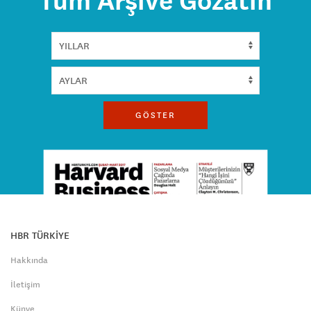
Tüm Arşive Gözatın
GÖSTER
HBR TÜRKİYE
Hakkında
İletişim
Künye