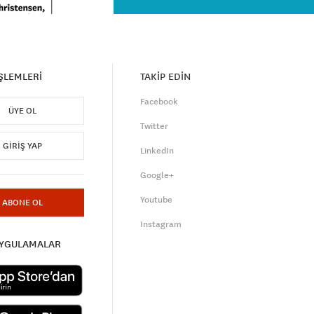
İŞLEMLERİ
TAKİP EDİN
Facebook
ÜYE OL
Twitter
GIRIŞ YAP
LinkedIn
Google+
Youtube
ABONE OL
Instagram
UYGULAMALAR