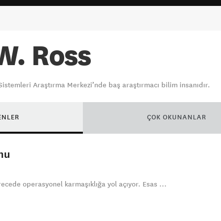
W. Ross
Sistemleri Araştırma Merkezi’nde baş araştırmacı bilim insanıdır.
ENLER
ÇOK OKUNANLAR
nu
ecede operasyonel karmaşıklığa yol açıyor. Esas ...