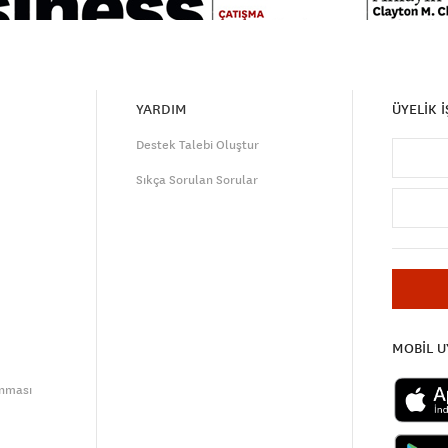
YARDIM
ÜYELİK 
Destek Talebi Oluştur
Sıkça Sorulan Sorular
MOBİL 
unması