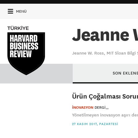
MENÜ
Jeanne 
Jeanne W. Ross, MIT Sloan Bilgi 
SON EKLEN
Ürün Çoğalması Soru
İNOVASYON
DERGI
Yönetilmeyen inovasyon aşırı der
27 KASIM 2017, PAZARTESI