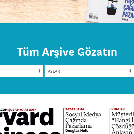
Tüm Arşive Gözatın