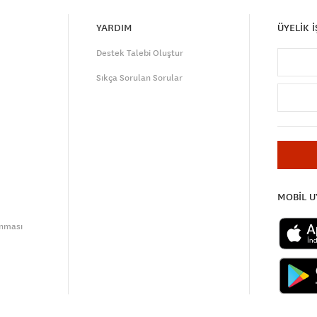
YARDIM
ÜYELİK 
Destek Talebi Oluştur
Sıkça Sorulan Sorular
MOBİL 
unması