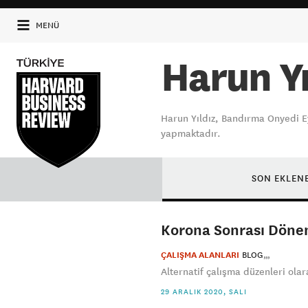
MENÜ
Harun Yı
Harun Yıldız, Bandırma Onyedi Ey
yapmaktadır.
SON EKLEN
Korona Sonrası Döne
ÇALIŞMA ALANLARI
BLOG
Alternatif çalışma düzenleri ola
29 ARALIK 2020, SALI