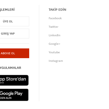
İŞLEMLERİ
TAKİP EDİN
Facebook
ÜYE OL
Twitter
GIRIŞ YAP
LinkedIn
Google+
Youtube
ABONE OL
Instagram
UYGULAMALAR