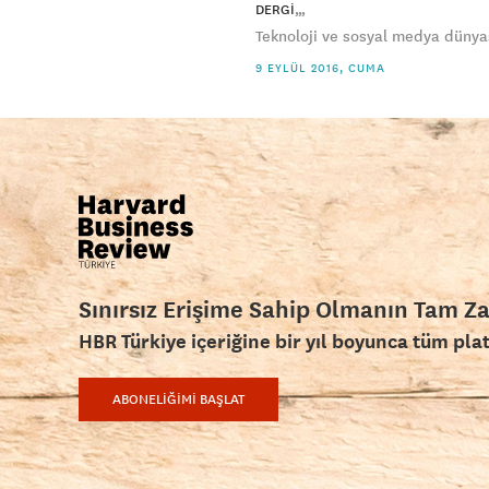
DERGI
Teknoloji ve sosyal medya dünyas
9 EYLÜL 2016, CUMA
Sınırsız Erişime Sahip Olmanın Tam Z
HBR Türkiye içeriğine bir yıl boyunca tüm pla
ABONELİĞİMİ BAŞLAT