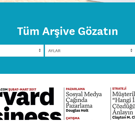
Tüm Arşive Gözatın