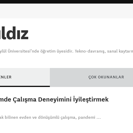
ldız
lül Üniversitesi’nde öğretim üyesidir. Tekno-davranış, sanal kaytar
ENLER
ÇOK OKUNANLAR
mde Çalışma Deneyimini İyileştirmek
rak bilinen evden ve dönüşümlü çalışma, pandemi ...