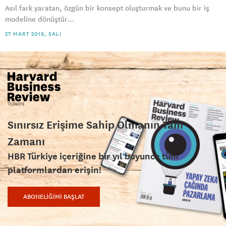
Asıl fark yaratan, özgün bir konsept oluşturmak ve bunu bir iş
modeline dönüştür...
27 MART 2018, SALI
Sınırsız Erişime Sahip Olmanın Tam
Zamanı
HBR Türkiye içeriğine bir yıl boyunca tüm
platformlardan erişin!
ABONELİĞİMİ BAŞLAT