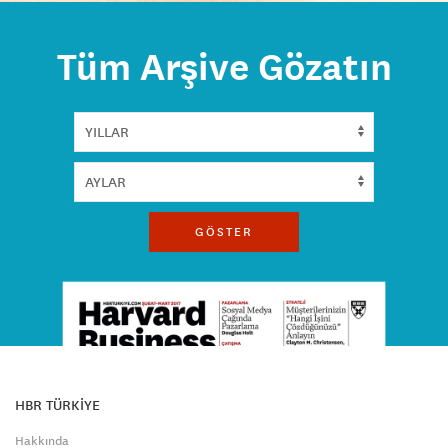
Tüm Arşive Gözatın
GÖSTER
HBR TÜRKİYE
Hakkında