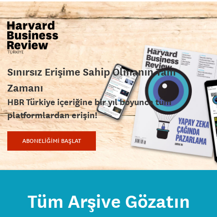
Sınırsız Erişime Sahip Olmanın Tam
Zamanı
HBR Türkiye içeriğine bir yıl boyunca tüm
platformlardan erişin!
ABONELİĞİMİ BAŞLAT
Tüm Arşive Gözatın