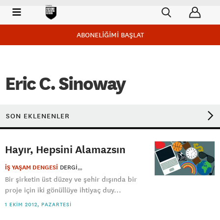
ABONELİĞİMİ BAŞLAT
Eric C. Sinoway
SON EKLENENLER
Hayır, Hepsini Alamazsın
İŞ YAŞAM DENGESİ
DERGI
Bir şirketin üst düzey ve şehir dışında bir
proje için iki gönüllüye ihtiyaç duy...
1 EKIM 2012, PAZARTESI