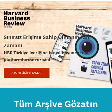
Sınırsız Erişime Sahip Olmanın Tam
Zamanı
HBR Türkiye içeriğine bir yıl boyunca tüm
platformlardan erişin!
ABONELİĞİMİ BAŞLAT
Tüm Arşive Gözatın