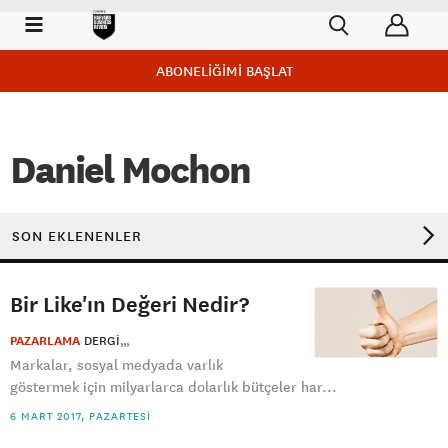
ABONELİĞİMİ BAŞLAT
Daniel Mochon
SON EKLENENLER
Bir Like'ın Değeri Nedir?
PAZARLAMA
DERGI
Markalar, sosyal medyada varlık
göstermek için milyarlarca dolarlık bütçeler har...
6 MART 2017, PAZARTESI