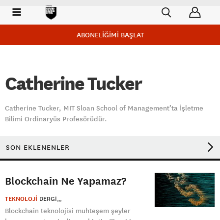
ABONELİĞİMİ BAŞLAT
Catherine Tucker
Catherine Tucker, MIT Sloan School of Management’ta İşletme
Bilimi Ordinaryüs Profesörüdür.
SON EKLENENLER
Blockchain Ne Yapamaz?
TEKNOLOJİ
DERGI
Blockchain teknolojisi muhteşem şeyler