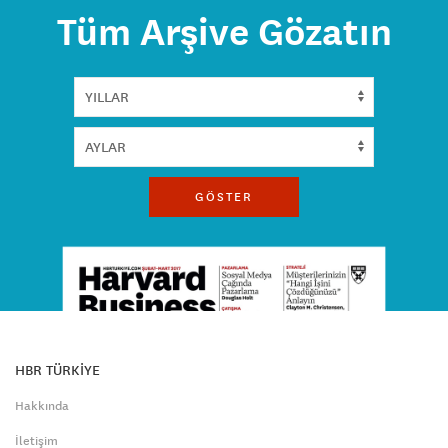
Tüm Arşive Gözatın
GÖSTER
HBR TÜRKİYE
Hakkında
İletişim