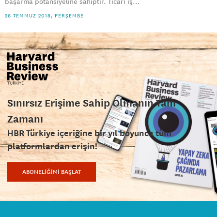
başarma potansiyeline sahiptir. Ticari iş...
26 TEMMUZ 2018, PERŞEMBE
Sınırsız Erişime Sahip Olmanın Tam
Zamanı
HBR Türkiye içeriğine bir yıl boyunca tüm
platformlardan erişin!
ABONELİĞİMİ BAŞLAT