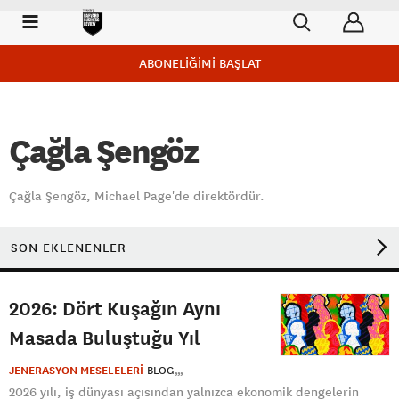
ABONELİĞİMİ BAŞLAT
Çağla Şengöz
Çağla Şengöz, Michael Page'de direktördür.
SON EKLENENLER
2026: Dört Kuşağın Aynı
Masada Buluştuğu Yıl
JENERASYON MESELELERİ
BLOG
2026 yılı, iş dünyası açısından yalnızca ekonomik dengelerin