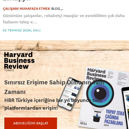
ÇALIŞANI MUHAFAZA ETMEK
BLOG
Günümüze çalışanlar, rekabetçi maaşlar ve esneklikten çok daha
fazlasını talep e...
30 TEMMUZ 2024, SALI
Sınırsız Erişime Sahip Olmanın Tam
Zamanı
HBR Türkiye içeriğine bir yıl boyunca tüm
platformlardan erişin!
ABONELİĞİMİ BAŞLAT