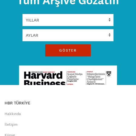
Tüm Arşive Gözatın
GÖSTER
HBR TÜRKİYE
Hakkında
İletişim
Künye