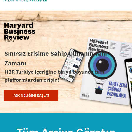
28 KASIM 2013, PERŞEMBE
Sınırsız Erişime Sahip Olmanın Tam
Zamanı
HBR Türkiye içeriğine bir yıl boyunca tüm
platformlardan erişin!
ABONELİĞİMİ BAŞLAT