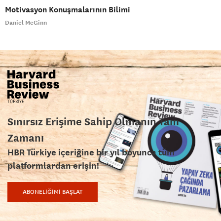
Motivasyon Konuşmalarının Bilimi
Daniel McGinn
Sınırsız Erişime Sahip Olmanın Tam
Zamanı
HBR Türkiye içeriğine bir yıl boyunca tüm
platformlardan erişin!
ABONELİĞİMİ BAŞLAT