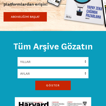
platformlardan erişin!
ABONELİĞİMİ BAŞLAT
Tüm Arşive Gözatın
GÖSTER