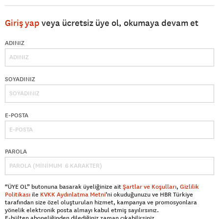
Giriş yap
veya ücretsiz üye ol, okumaya devam et
ADINIZ
SOYADINIZ
E-POSTA
PAROLA
“ÜYE OL” butonuna basarak üyeliğinize ait
Şartlar ve Koşulları
,
Gizlilik
Politikası
ile
KVKK Aydınlatma Metni
’ni okuduğunuzu ve HBR Türkiye
tarafından size özel oluşturulan hizmet, kampanya ve promosyonlara
yönelik elektronik posta almayı kabul etmiş sayılırsınız.
E-bülten aboneliğinden dilediğiniz zaman çıkabilirsiniz.