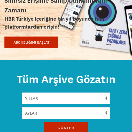
Sınırsız Erişime Sahip Olmanın Tam
Zamanı
HBR Türkiye içeriğine bir yıl boyunca tüm
platformlardan erişin!
ABONELİĞİMİ BAŞLAT
Tüm Arşive Gözatın
GÖSTER