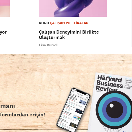
KONU
ÇALIŞAN POLİTİKALARI
iyor
Çalışan Deneyimini Birlikte
Oluşturmak
Lisa Burrell
amanı
tformlardan erişin!