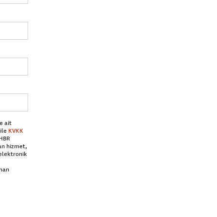
e ait
ile
KVKK
 HBR
an hizmet,
elektronik
aman