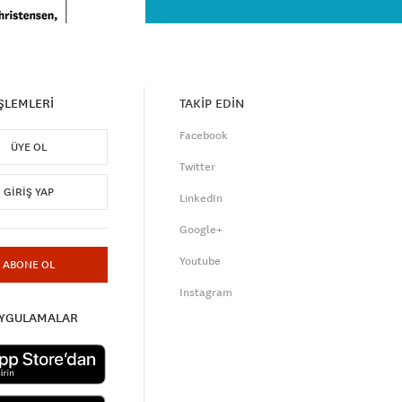
İŞLEMLERİ
TAKİP EDİN
Facebook
ÜYE OL
Twitter
GIRIŞ YAP
LinkedIn
Google+
Youtube
ABONE OL
Instagram
UYGULAMALAR