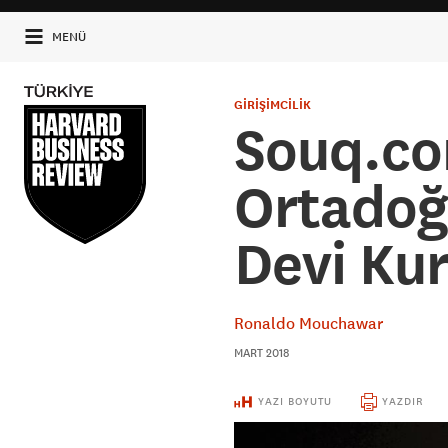
MENÜ
GİRİŞİMCİLİK
Souq.co
Ortadoğu
Devi Kur
Ronaldo Mouchawar
MART 2018
YAZI BOYUTU
YAZDIR