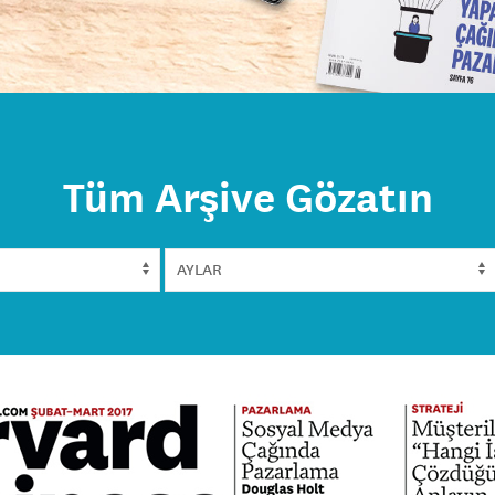
Tüm Arşive Gözatın