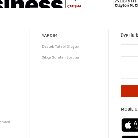
YARDIM
ÜYELİK 
Destek Talebi Oluştur
Sıkça Sorulan Sorular
MOBİL 
unması