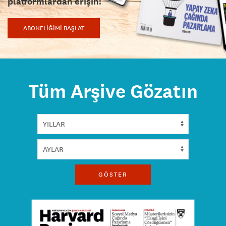
platformlardan erişin!
ABONELİĞİMİ BAŞLAT
Tüm Arşive Gözatın
GÖSTER