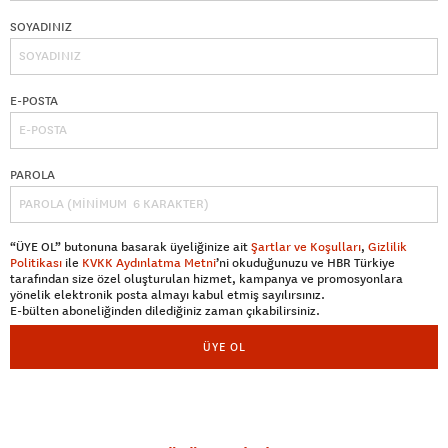
SOYADINIZ
E-POSTA
PAROLA
“ÜYE OL” butonuna basarak üyeliğinize ait
Şartlar ve Koşulları
,
Gizlilik
Politikası
ile
KVKK Aydınlatma Metni
’ni okuduğunuzu ve HBR Türkiye
tarafından size özel oluşturulan hizmet, kampanya ve promosyonlara
yönelik elektronik posta almayı kabul etmiş sayılırsınız.
E-bülten aboneliğinden dilediğiniz zaman çıkabilirsiniz.
ÜYE OL