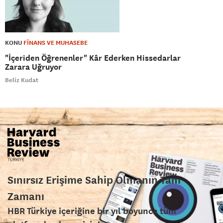
KONU
FİNANS VE MUHASEBE
"İçeriden Öğrenenler" Kâr Ederken Hissedarlar
Zarara Uğruyor
Beliz Kudat
Sınırsız Erişime Sahip Olmanın Tam
Zamanı
HBR Türkiye içeriğine bir yıl boyunca tüm