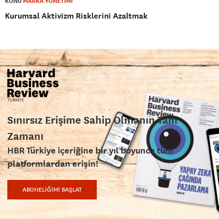
KONU
MARKA YÖNETİMİ
Kurumsal Aktivizm Risklerini Azaltmak
Sınırsız Erişime Sahip Olmanın Tam
Zamanı
HBR Türkiye içeriğine bir yıl boyunca tüm
platformlardan erişin!
ABONELİĞİMİ BAŞLAT