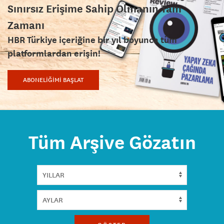
Sınırsız Erişime Sahip Olmanın Tam
Zamanı
HBR Türkiye içeriğine bir yıl boyunca tüm
platformlardan erişin!
ABONELİĞİMİ BAŞLAT
Tüm Arşive Gözatın