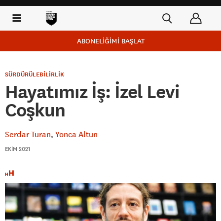
ABONELİĞİMİ BAŞLAT
SÜRDÜRÜLEBİLİRLİK
Hayatımız İş: İzel Levi
Coşkun
Serdar Turan
Yonca Altun
EKIM 2021