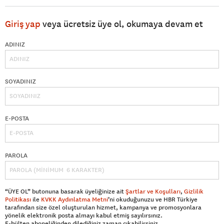
Giriş yap
veya ücretsiz üye ol, okumaya devam et
ADINIZ
SOYADINIZ
E-POSTA
PAROLA
“ÜYE OL” butonuna basarak üyeliğinize ait
Şartlar ve Koşulları
,
Gizlilik
Politikası
ile
KVKK Aydınlatma Metni
’ni okuduğunuzu ve HBR Türkiye
tarafından size özel oluşturulan hizmet, kampanya ve promosyonlara
yönelik elektronik posta almayı kabul etmiş sayılırsınız.
E-bülten aboneliğinden dilediğiniz zaman çıkabilirsiniz.