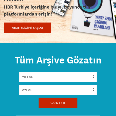
HBR Türkiye içeriğine bir yıl boyunca tüm
platformlardan erişin!
ABONELİĞİMİ BAŞLAT
Tüm Arşive Gözatın
GÖSTER