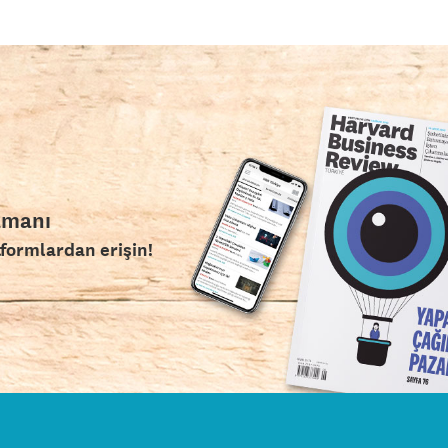
amanı
tformlardan erişin!