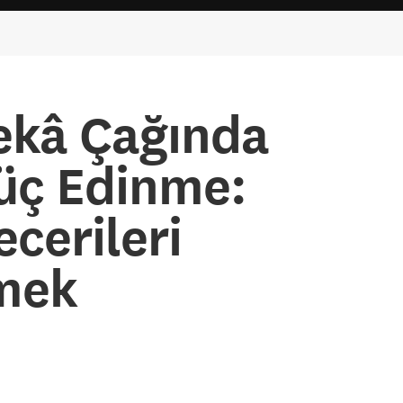
ekâ Çağında
üç Edinme:
ecerileri
rmek