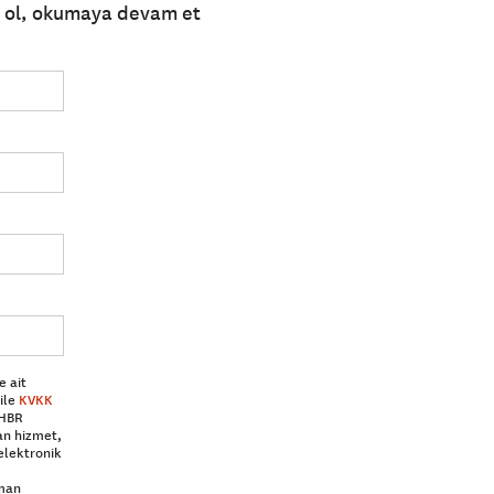
e ol, okumaya devam et
e ait
ile
KVKK
 HBR
an hizmet,
elektronik
aman