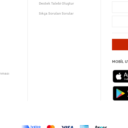
Destek Talebi Oluştur
Sıkça Sorulan Sorular
MOBİL 
unması