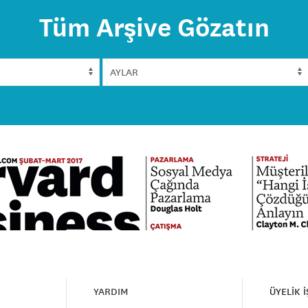
Tüm Arşive Gözatın
YARDIM
ÜYELİK 