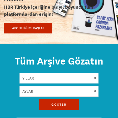
HBR Türkiye içeriğine bir yıl boyunca tüm
platformlardan erişin!
ABONELİĞİMİ BAŞLAT
Tüm Arşive Gözatın
GÖSTER