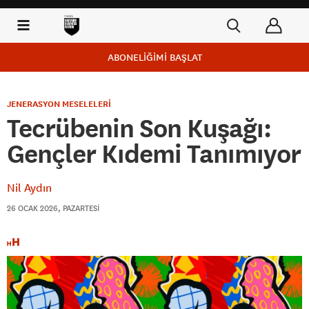
ABONELİĞİMİ BAŞLAT
JENERASYON MESELELERİ
Tecrübenin Son Kuşağı:
Gençler Kıdemi Tanımıyor
Nil Aydın
26 OCAK 2026, PAZARTESI