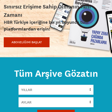
Sınırsız Erişime Sahip Olmanın Tam
Zamanı
HBR Türkiye içeriğine bir yıl boyunca tüm
platformlardan erişin!
ABONELİĞİMİ BAŞLAT
Tüm Arşive Gözatın