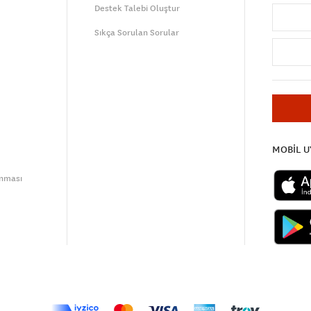
Destek Talebi Oluştur
Sıkça Sorulan Sorular
MOBİL 
unması