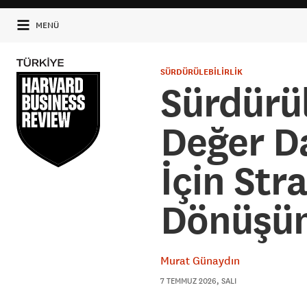
MENÜ
SÜRDÜRÜLEBİLİRLİK
Sürdürül
Değer Da
İçin Stra
Dönüşü
Murat Günaydın
7 TEMMUZ 2026, SALI