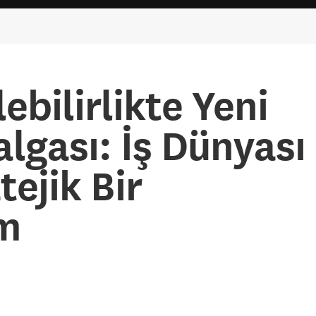
ebilirlikte Yeni
lgası: İş Dünyası
tejik Bir
m