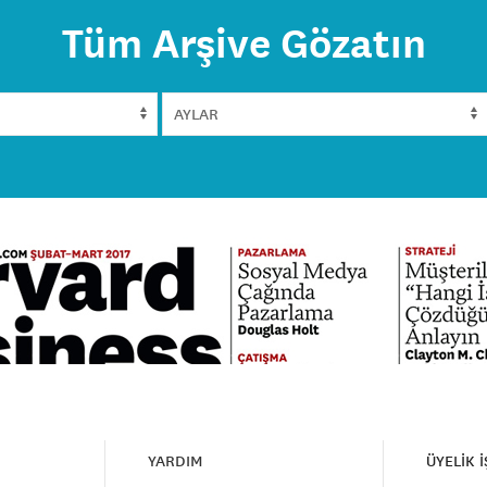
Tüm Arşive Gözatın
YARDIM
ÜYELİK 