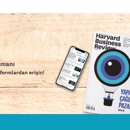
amanı
tformlardan erişin!