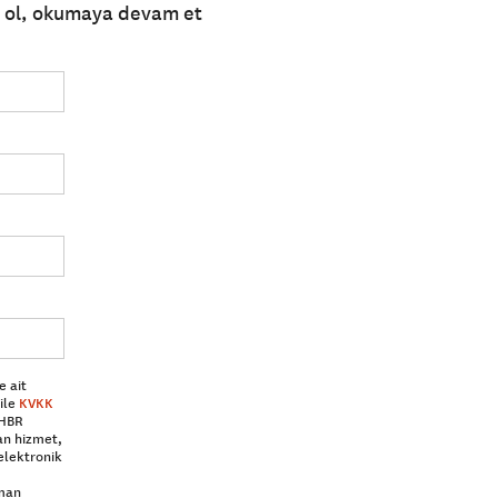
e ol, okumaya devam et
e ait
ile
KVKK
 HBR
an hizmet,
elektronik
aman