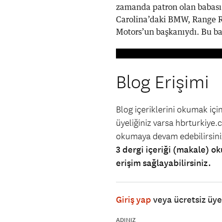
zamanda patron olan babası D
Carolina’daki BMW, Range R
Motors’un başkanıydı. Bu bay
Blog Erişimi
Blog içeriklerini okumak iç
üyeliğiniz varsa hbrturkiye.co
okumaya devam edebilirsin
3 dergi içeriği (makale) ok
erişim sağlayabilirsiniz.
Giriş yap
veya ücretsiz üy
ADINIZ