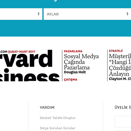
YARDIM
ÜYELİK 
Destek Talebi Oluştur
Sıkça Sorulan Sorular