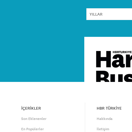
İÇERİKLER
HBR TÜRKİYE
Son Eklenenler
Hakkında
En Popülerler
İletişim