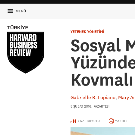
MENÜ
YETENEK YÖNETİMİ
Sosyal 
Yüzünden
Kovmalı 
Gabrielle R. Lopiano
Mary A
8 ŞUBAT 2016, PAZARTESI
YAZI BOYUTU
YAZDIR