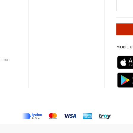
MOBİL 
unması