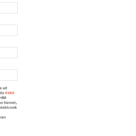
e ait
ile
KVKK
 HBR
an hizmet,
elektronik
aman