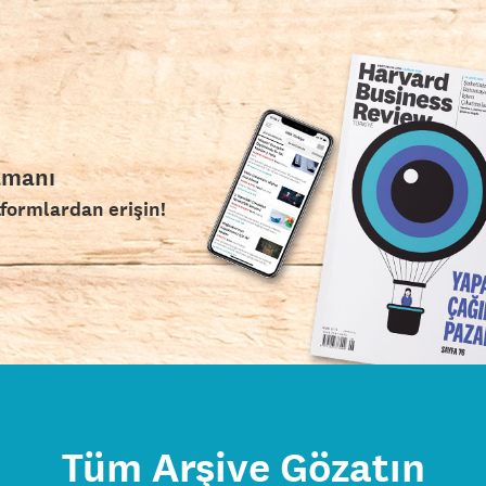
amanı
tformlardan erişin!
Tüm Arşive Gözatın