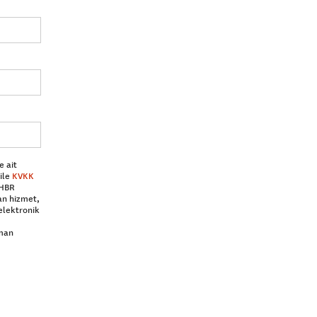
e ait
ile
KVKK
 HBR
an hizmet,
elektronik
aman