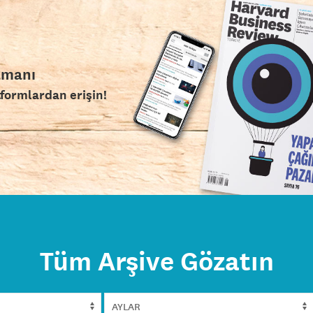
amanı
tformlardan erişin!
Tüm Arşive Gözatın