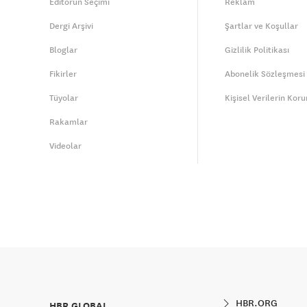
Editörün Seçimi
Reklam
Dergi Arşivi
Şartlar ve Koşullar
Bloglar
Gizlilik Politikası
Fikirler
Abonelik Sözleşmesi
Tüyolar
Kişisel Verilerin Kor
Rakamlar
Videolar
HBR.ORG
HBR GLOBAL