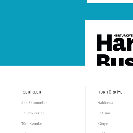
İÇERİKLER
HBR TÜRKİYE
Son Eklenenler
Hakkında
En Popülerler
İletişim
Tüm Konular
Künye