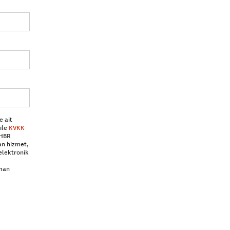
e ait
ile
KVKK
 HBR
an hizmet,
elektronik
aman