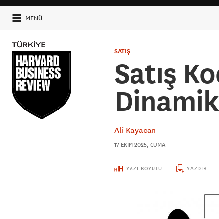
MENÜ
SATIŞ
Satış K
Dinamik
Ali Kayacan
17 EKIM 2025, CUMA
YAZI BOYUTU
YAZDIR