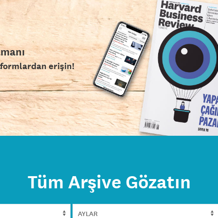
amanı
tformlardan erişin!
Tüm Arşive Gözatın