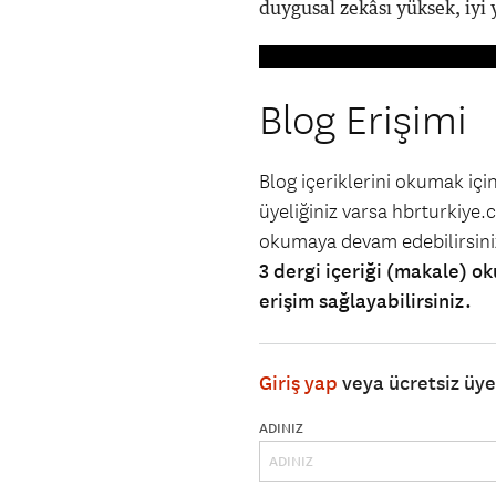
duygusal zekâsı yüksek, iyi yü
Blog Erişimi
Blog içeriklerini okumak iç
üyeliğiniz varsa hbrturkiye.co
okumaya devam edebilirsin
3 dergi içeriği (makale) ok
erişim sağlayabilirsiniz.
Giriş yap
veya ücretsiz üy
ADINIZ