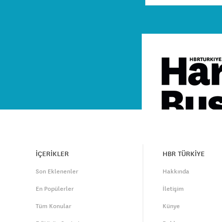
İÇERİKLER
HBR TÜRKİYE
Son Eklenenler
Hakkında
En Popülerler
İletişim
Tüm Konular
Künye