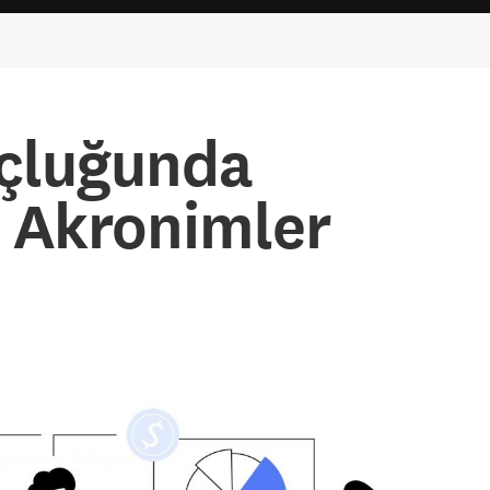
oçluğunda
 Akronimler