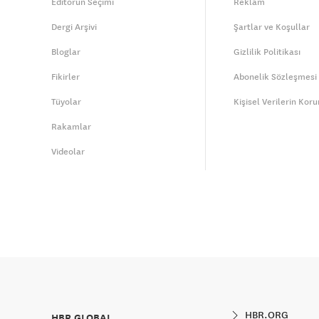
Editörün Seçimi
Reklam
Dergi Arşivi
Şartlar ve Koşullar
Bloglar
Gizlilik Politikası
Fikirler
Abonelik Sözleşmesi
Tüyolar
Kişisel Verilerin Kor
Rakamlar
Videolar
HBR.ORG
HBR GLOBAL