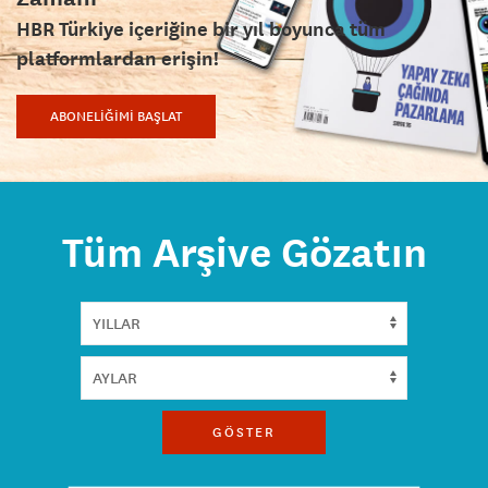
HBR Türkiye içeriğine bir yıl boyunca tüm
platformlardan erişin!
ABONELİĞİMİ BAŞLAT
Tüm Arşive Gözatın
GÖSTER