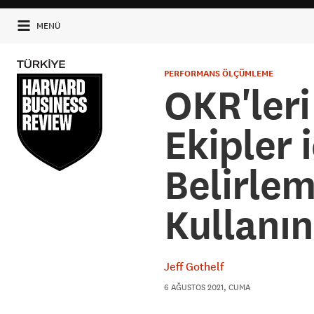
MENÜ
PERFORMANS ÖLÇÜMLEME
OKR'leri
Ekipler 
Belirle
Kullanın
Jeff Gothelf
6 AĞUSTOS 2021, CUMA