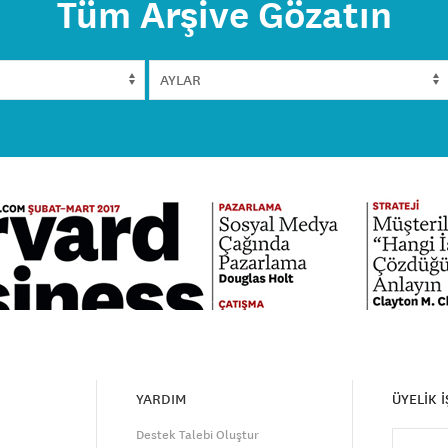
Tüm Arşive Gözatın
YARDIM
ÜYELİK 
Destek Talebi Oluştur