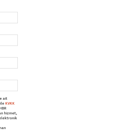
e ait
ile
KVKK
 HBR
an hizmet,
elektronik
aman