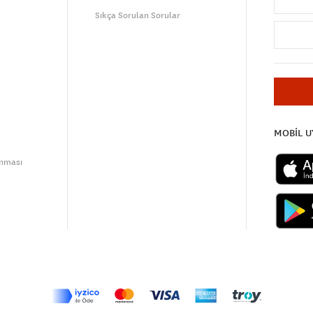
Sıkça Sorulan Sorular
MOBİL 
unması