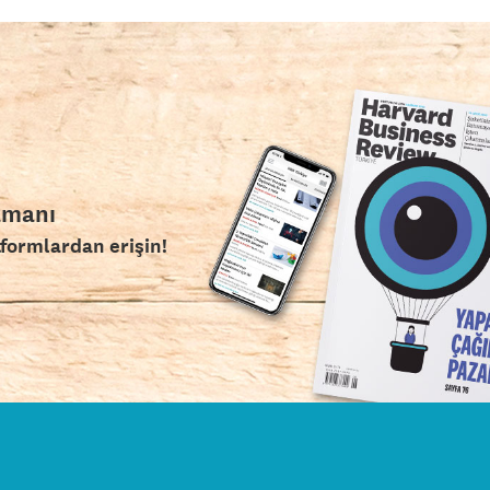
amanı
tformlardan erişin!