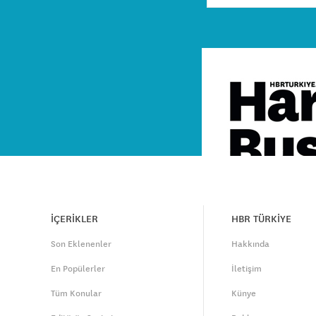
İÇERİKLER
HBR TÜRKİYE
Son Eklenenler
Hakkında
En Popülerler
İletişim
Tüm Konular
Künye