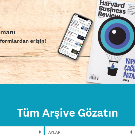
amanı
tformlardan erişin!
Tüm Arşive Gözatın