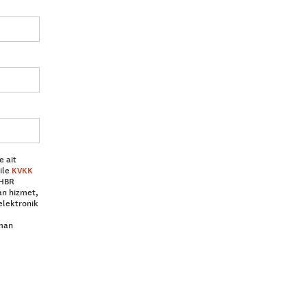
e ait
ile
KVKK
 HBR
an hizmet,
elektronik
aman