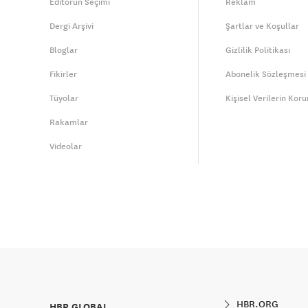
Editörün Seçimi
Reklam
Dergi Arşivi
Şartlar ve Koşullar
Bloglar
Gizlilik Politikası
Fikirler
Abonelik Sözleşmesi
Tüyolar
Kişisel Verilerin Kor
Rakamlar
Videolar
HBR.ORG
HBR GLOBAL