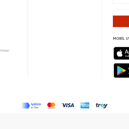
MOBİL 
unması