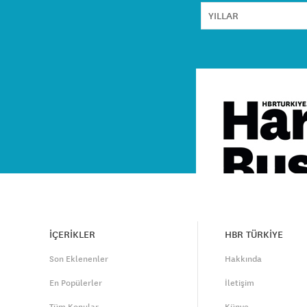
İÇERİKLER
HBR TÜRKİYE
Son Eklenenler
Hakkında
En Popülerler
İletişim