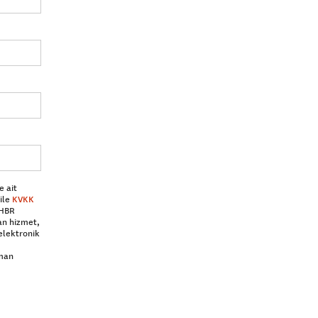
e ait
ile
KVKK
 HBR
an hizmet,
elektronik
aman