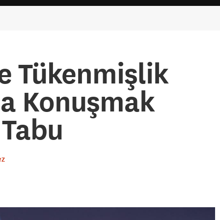
e Tükenmişlik
da Konuşmak
 Tabu
ez