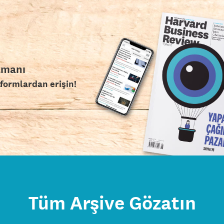
amanı
tformlardan erişin!
Tüm Arşive Gözatın