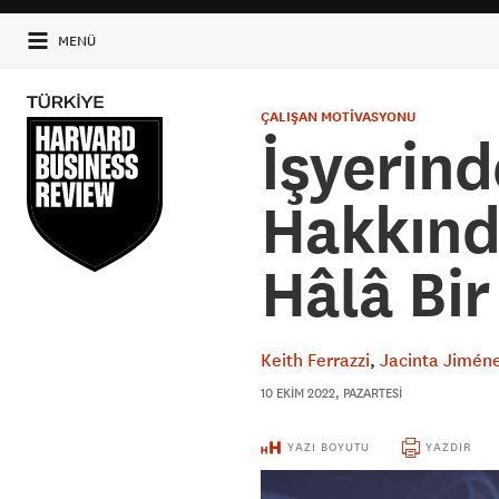
MENÜ
ÇALIŞAN MOTİVASYONU
İşyerind
Hakkın
Hâlâ Bir
Keith Ferrazzi
Jacinta Jimén
10 EKIM 2022, PAZARTESI
YAZI BOYUTU
YAZDIR