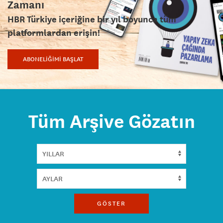
Zamanı
HBR Türkiye içeriğine bir yıl boyunca tüm
platformlardan erişin!
ABONELİĞİMİ BAŞLAT
Tüm Arşive Gözatın
GÖSTER