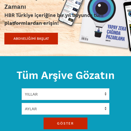
Zamanı
HBR Türkiye içeriğine bir yıl boyunca tüm
platformlardan erişin!
ABONELİĞİMİ BAŞLAT
Tüm Arşive Gözatın
GÖSTER