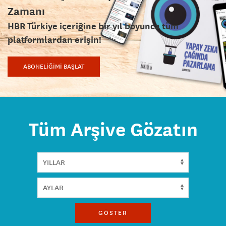
Zamanı
HBR Türkiye içeriğine bir yıl boyunca tüm
platformlardan erişin!
ABONELİĞİMİ BAŞLAT
Tüm Arşive Gözatın
GÖSTER