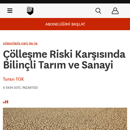
ABONELİĞİMİ BAŞLAT
SÜRDÜRÜLEBİLİRLİK
Çölleşme Riski Karşısında
Bilinçli Tarım ve Sanayi
Turan TOK
9 EKIM 2017, PAZARTESI