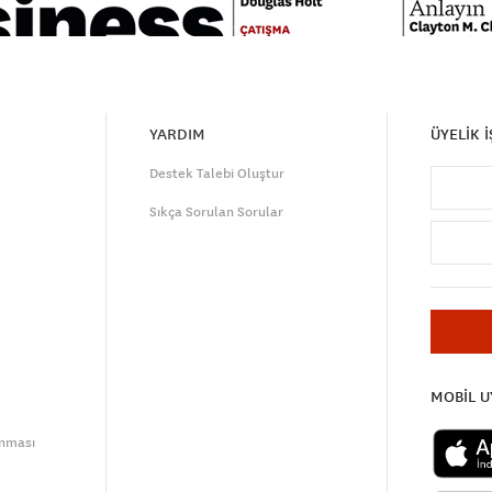
YARDIM
ÜYELİK 
Destek Talebi Oluştur
Sıkça Sorulan Sorular
MOBİL 
unması