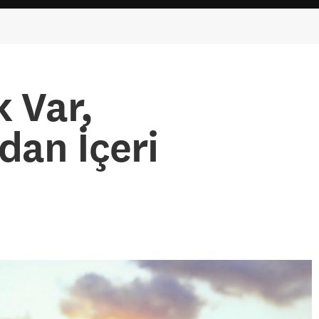
k Var,
an İçeri