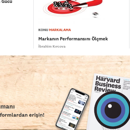
n Gücü
KONU
MARKALAMA
Markanın Performansını Ölçmek
İbrahim Kırcova
amanı
tformlardan erişin!