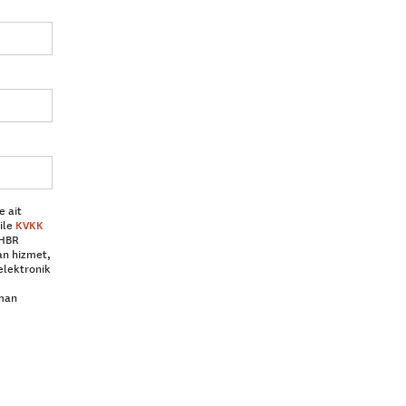
e ait
ile
KVKK
 HBR
an hizmet,
elektronik
aman