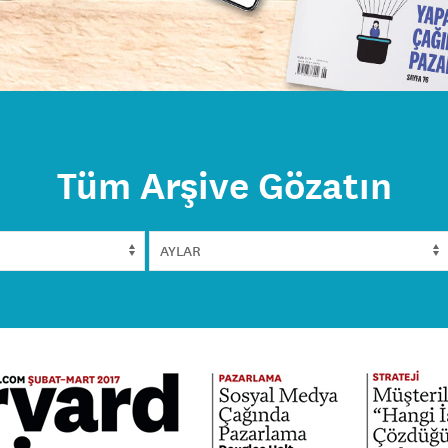
Tüm Arşive Gözatın