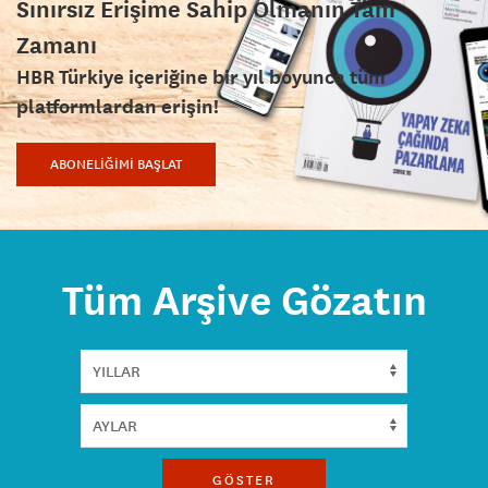
Sınırsız Erişime Sahip Olmanın Tam
Zamanı
HBR Türkiye içeriğine bir yıl boyunca tüm
platformlardan erişin!
ABONELİĞİMİ BAŞLAT
Tüm Arşive Gözatın
GÖSTER