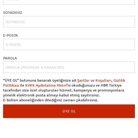
SOYADINIZ
E-POSTA
PAROLA
“ÜYE OL” butonuna basarak üyeliğinize ait
Şartlar ve Koşulları
,
Gizlilik
Politikası
ile
KVKK Aydınlatma Metni
’ni okuduğunuzu ve HBR Türkiye
tarafından size özel oluşturulan hizmet, kampanya ve promosyonlara
yönelik elektronik posta almayı kabul etmiş sayılırsınız.
E-bülten aboneliğinden dilediğiniz zaman çıkabilirsiniz.
ÜYE OL