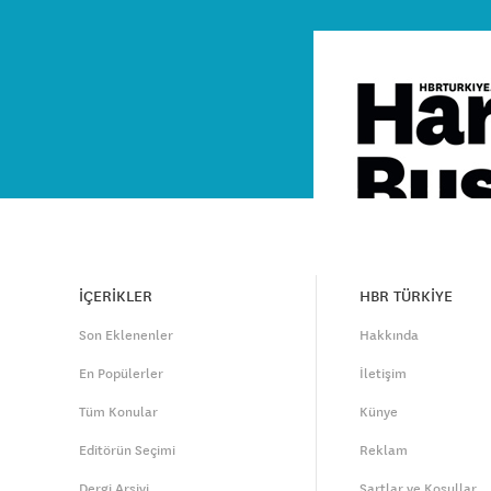
İÇERİKLER
HBR TÜRKİYE
Son Eklenenler
Hakkında
En Popülerler
İletişim
Tüm Konular
Künye
Editörün Seçimi
Reklam
Dergi Arşivi
Şartlar ve Koşullar