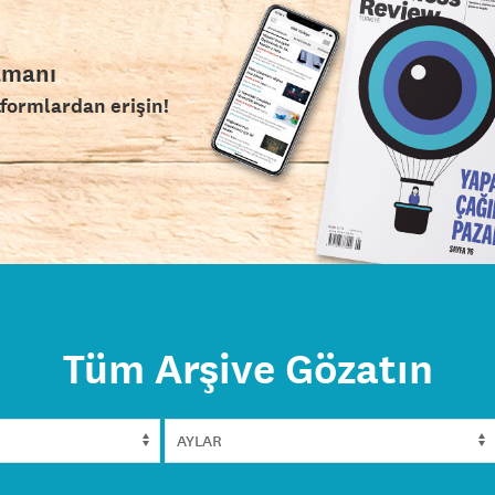
amanı
tformlardan erişin!
Tüm Arşive Gözatın