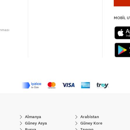
MOBİL 
unması
Almanya
Arabistan
Güney Asya
Güney Kore
Rusya
Tayvan