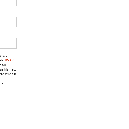
e ait
ile
KVKK
 HBR
an hizmet,
elektronik
aman