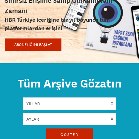
Sınırsız Erişime Sahip Olmanın Tam
Zamanı
HBR Türkiye içeriğine bir yıl boyunca tüm
platformlardan erişin!
ABONELİĞİMİ BAŞLAT
Tüm Arşive Gözatın
GÖSTER