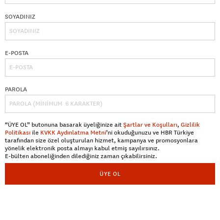
SOYADINIZ
E-POSTA
PAROLA
“ÜYE OL” butonuna basarak üyeliğinize ait
Şartlar ve Koşulları
,
Gizlilik
Politikası
ile
KVKK Aydınlatma Metni
’ni okuduğunuzu ve HBR Türkiye
tarafından size özel oluşturulan hizmet, kampanya ve promosyonlara
yönelik elektronik posta almayı kabul etmiş sayılırsınız.
E-bülten aboneliğinden dilediğiniz zaman çıkabilirsiniz.
ÜYE OL