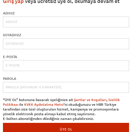
Giriş yap
veya ücretsiz üye ol, okumaya devam et
ADINIZ
SOYADINIZ
E-POSTA
PAROLA
“ÜYE OL” butonuna basarak üyeliğinize ait
Şartlar ve Koşulları
,
Gizlilik
Politikası
ile
KVKK Aydınlatma Metni
’ni okuduğunuzu ve HBR Türkiye
tarafından size özel oluşturulan hizmet, kampanya ve promosyonlara
yönelik elektronik posta almayı kabul etmiş sayılırsınız.
E-bülten aboneliğinden dilediğiniz zaman çıkabilirsiniz.
ÜYE OL