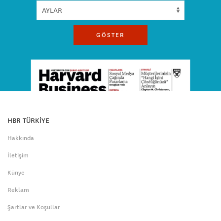
GÖSTER
HBR TÜRKİYE
Hakkında
İletişim
Künye
Reklam
Şartlar ve Koşullar