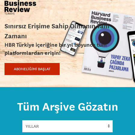
Sınırsız Erişime Sahip Olmanın Tam
Zamanı
HBR Türkiye içeriğine bir yıl boyunca tüm
platformlardan erişin!
ABONELİĞİMİ BAŞLAT
Tüm Arşive Gözatın