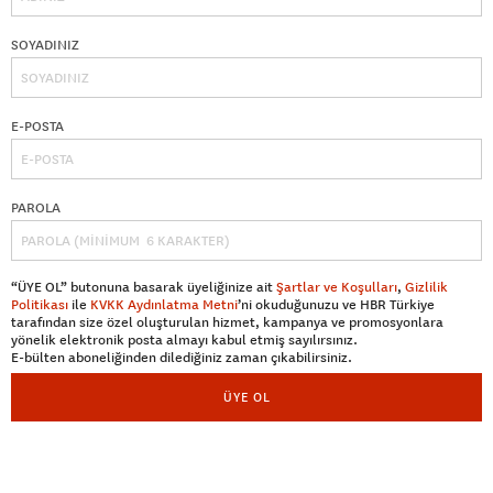
SOYADINIZ
E-POSTA
PAROLA
“ÜYE OL” butonuna basarak üyeliğinize ait
Şartlar ve Koşulları
,
Gizlilik
Politikası
ile
KVKK Aydınlatma Metni
’ni okuduğunuzu ve HBR Türkiye
tarafından size özel oluşturulan hizmet, kampanya ve promosyonlara
yönelik elektronik posta almayı kabul etmiş sayılırsınız.
E-bülten aboneliğinden dilediğiniz zaman çıkabilirsiniz.
ÜYE OL