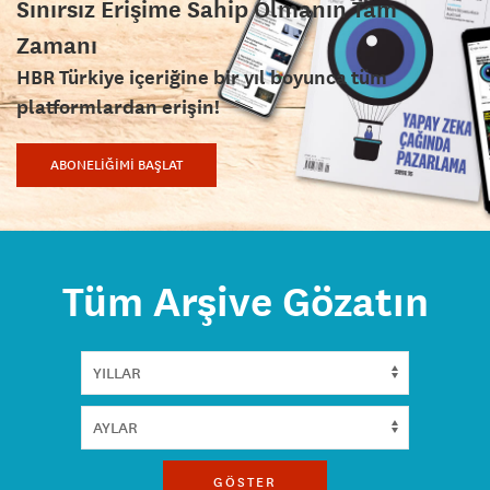
Sınırsız Erişime Sahip Olmanın Tam
Zamanı
HBR Türkiye içeriğine bir yıl boyunca tüm
platformlardan erişin!
ABONELİĞİMİ BAŞLAT
Tüm Arşive Gözatın
GÖSTER