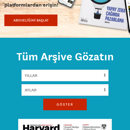
platformlardan erişin!
ABONELİĞİMİ BAŞLAT
Tüm Arşive Gözatın
GÖSTER